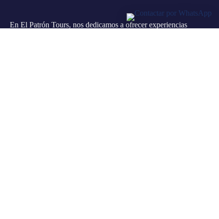
En El Patrón Tours, nos dedicamos a ofrecer experiencias
turísticas inolvidables en República Dominicana. Con un
enfoque en la calidad y la seguridad, garantizamos momentos
memorables para nuestros clientes.
Categorías de tours
Aventura y Naturaleza
Experiencias Acuáticas
Parques Temáticos y Entretenimiento