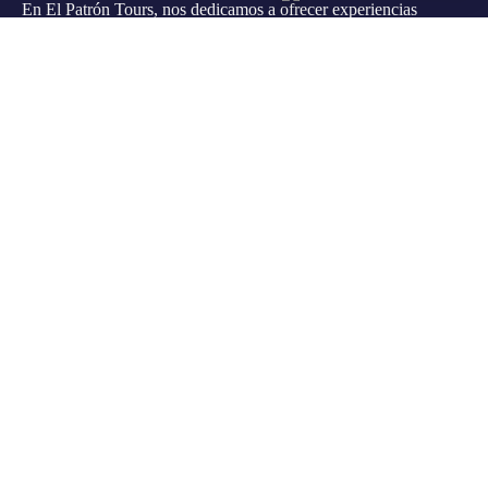
En El Patrón Tours, nos dedicamos a ofrecer experiencias
turísticas inolvidables en República Dominicana. Con un
enfoque en la calidad y la seguridad, garantizamos momentos
memorables para nuestros clientes.
Categorías de tours
Aventura y Naturaleza
Experiencias Acuáticas
Parques Temáticos y Entretenimiento
Experiencias Culturales e Históricas